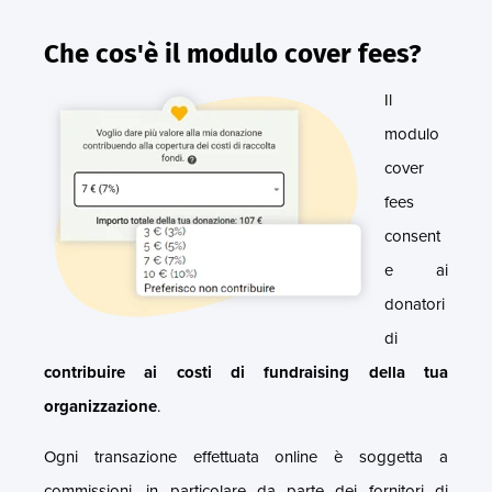
Che cos'è il modulo cover fees?
Il
modulo
cover
fees
consent
e ai
donatori
di
contribuire ai costi di fundraising della tua
organizzazione
.
Ogni transazione effettuata online è soggetta a
commissioni, in particolare da parte dei fornitori di