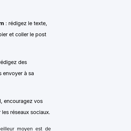
am
: rédigez le texte,
er et coller le post
 rédigez des
es envoyer à sa
al, encouragez vos
 les réseaux sociaux.
meilleur moyen est de