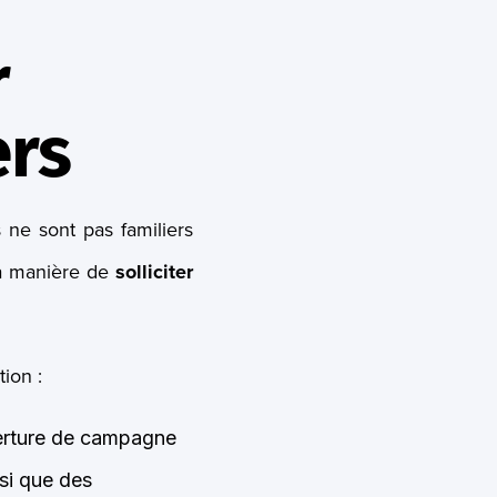
r
ers
s ne sont pas familiers
la manière de
solliciter
tion :
erture de campagne
nsi que des