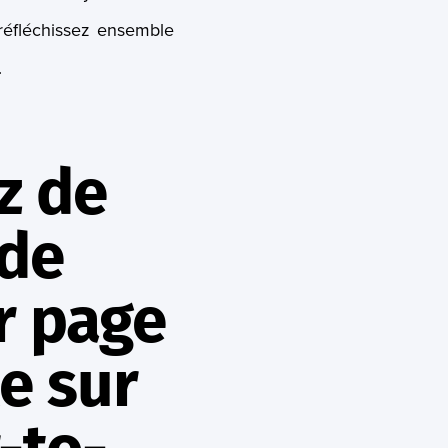
 réfléchissez ensemble
.
z de
de
r page
le sur