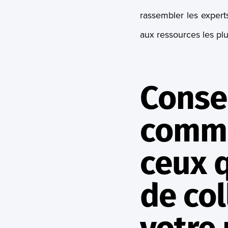
rassembler les expert
aux ressources les plu
Consei
commu
ceux q
de col