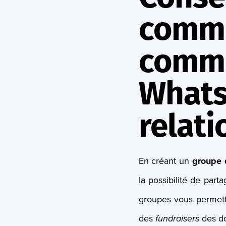
commu
comme
Whats
relati
En créant un
groupe 
la possibilité de par
groupes vous permettr
des
fundraisers
des do