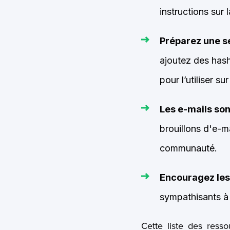
instructions sur 
Préparez une sé
ajoutez des has
pour l’utiliser s
Les e-mails so
brouillons d'e-m
communauté.
Encouragez les 
sympathisants à 
Cette liste des ress