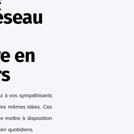
éseau
e en
rs
rez à vos sympathisants
t les mêmes idées. Ces
e mettre à disposition
ien quotidiens.