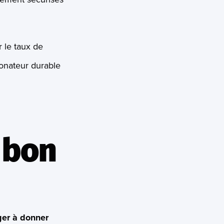
r le taux de
onateur durable
 bon
er à donner