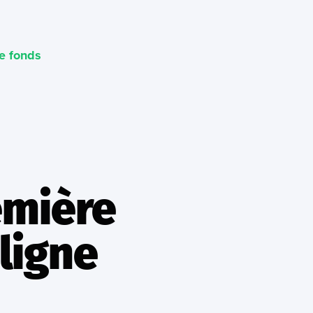
de fonds
emière
ligne