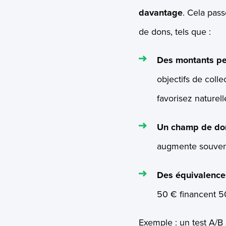
davantage
. Cela pas
de dons, tels que :
Des montants pe
objectifs de coll
favorisez naturel
Un champ de don
augmente souvent
Des équivalenc
50 € financent 50 
Exemple : un test A/B 