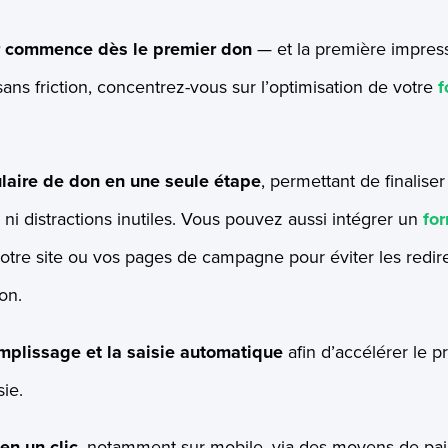
r commence dès le premier don
— et la première impres
sans friction, concentrez-vous sur l’optimisation de votre
f
ulaire de don en une seule étape
, permettant de finalise
 ni distractions inutiles. Vous pouvez aussi intégrer un
for
otre site ou vos pages de campagne pour éviter les redirect
on.
emplissage et la saisie automatique
afin d’accélérer le p
sie.
en un clic
, notamment sur mobile, via des moyens de pa