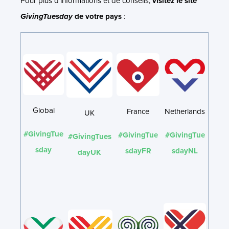
Pour plus d’informations et de conseils,
visitez le site
GivingTuesday
de votre pays
:
Global
France
Netherlands
UK
#GivingTue
#GivingTue
#GivingTue
#GivingTues
sday
sdayFR
sdayNL
dayUK