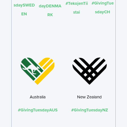
#GivingTue
#TekojenTii
sdaySWED
dayDENMA
sdayCH
stai
EN
RK
Australia
New Zealand
#GivingTuesdayAUS
#GivingTuesdayNZ