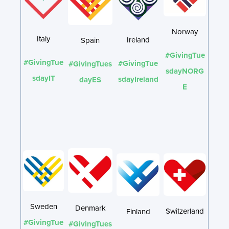
Norway
Italy
Ireland
Spain
#GivingTue
#GivingTue
#GivingTue
#GivingTues
sdayNORG
sdayIT
sdayIreland
dayES
E
Sweden
Denmark
Switzerland
Finland
#GivingTue
#GivingTues